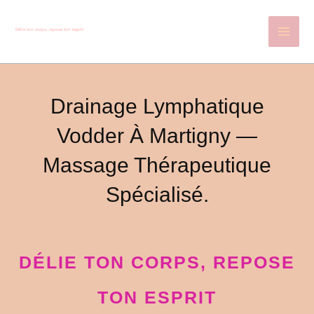
Aller
au
Délie ton corps, repose ton esprit
contenu
Drainage Lymphatique
Vodder À Martigny —
Massage Thérapeutique
Spécialisé.
DÉLIE TON CORPS, REPOSE
TON ESPRIT