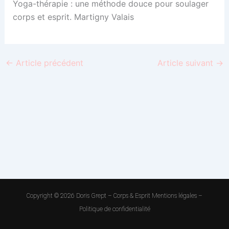
Yoga-thérapie : une méthode douce pour soulager
corps et esprit. Martigny Valais
←
Article précédent
Article suivant
→
Copyright © 2026 Doris Grept – Corps & Esprit
Mentions légales
–
Politique de confidentialité